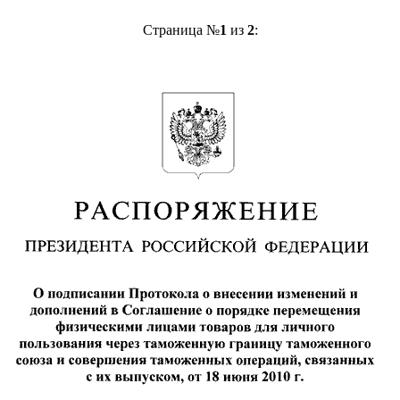
Страница №
1
из
2
: