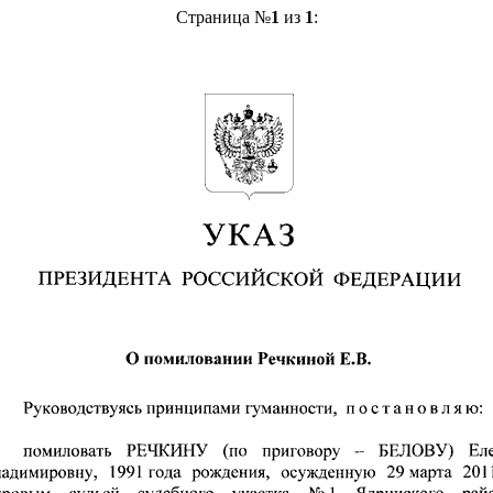
Страница №
1
из
1
: