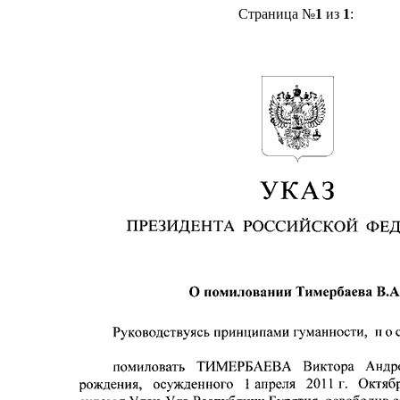
Страница №
1
из
1
: