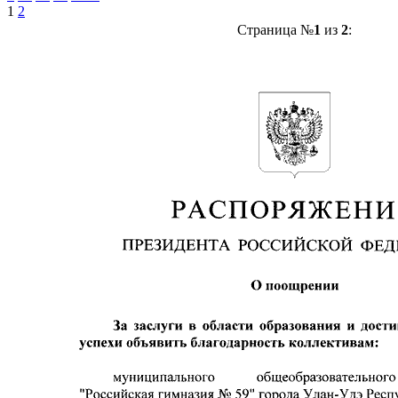
1
2
Страница №
1
из
2
: