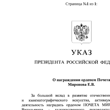
Страница №
1
из
1
: