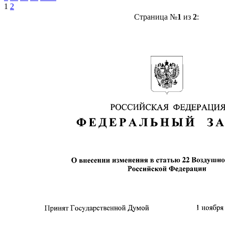
1
2
Страница №
1
из
2
: