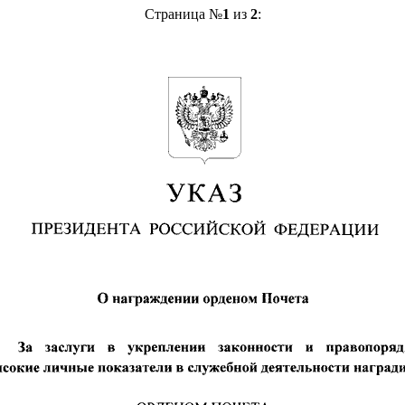
Страница №
1
из
2
: