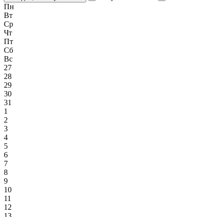
Пн
Вт
Ср
Чт
Пт
Сб
Вс
27
28
29
30
31
1
2
3
4
5
6
7
8
9
10
11
12
13