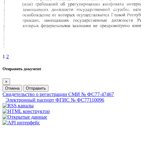
1
2
Отправить документ
×
Отмена
Отправить
Свидетельство о регистрации СМИ № ФС77-47467
Электронный паспорт ФГИС № ФС77110096