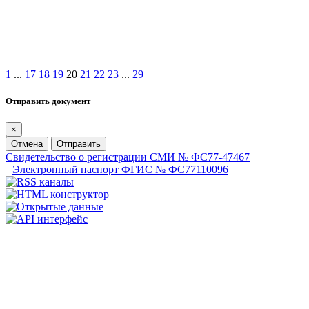
1
...
17
18
19
20
21
22
23
...
29
Отправить документ
×
Отмена
Отправить
Свидетельство о регистрации СМИ № ФС77-47467
Электронный паспорт ФГИС № ФС77110096