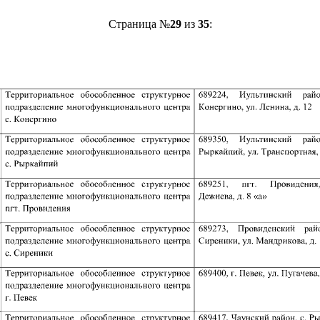
Страница №
29
из
35
: