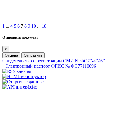
1
...
4
5
6
7
8
9
10
...
18
Отправить документ
×
Отмена
Отправить
Свидетельство о регистрации СМИ № ФС77-47467
Электронный паспорт ФГИС № ФС77110096