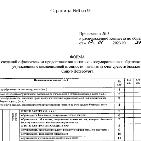
Страница №
6
из
9
: