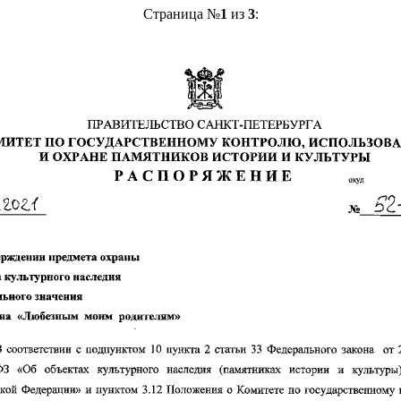
Страница №
1
из
3
: