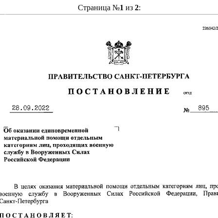
Страница №
1
из
2
: