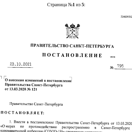
Страница №
1
из
5
: