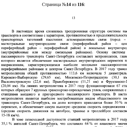
Страница №
14
из
116
: