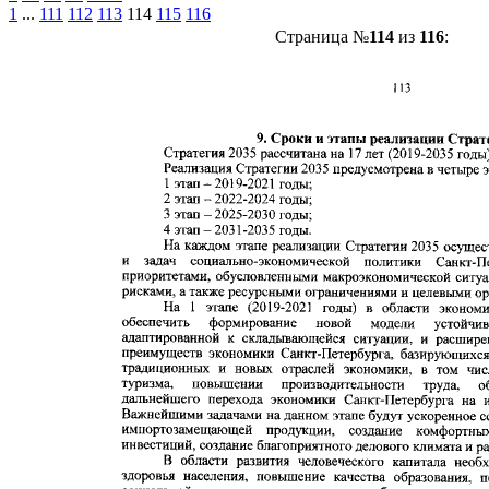
1
...
111
112
113
114
115
116
Страница №
114
из
116
: