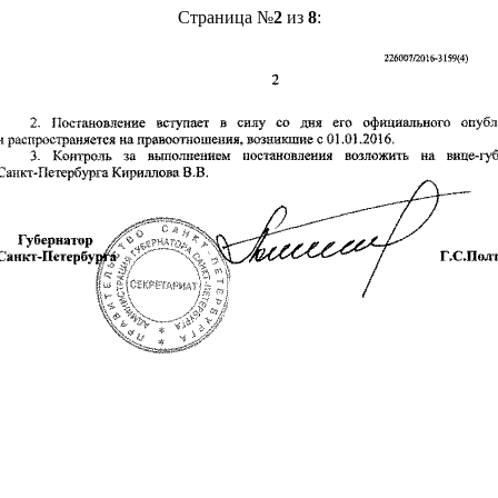
Страница №
2
из
8
: