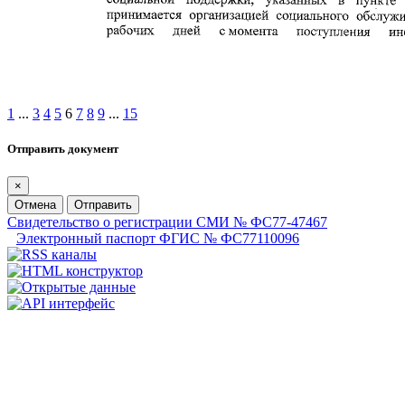
1
...
3
4
5
6
7
8
9
...
15
Отправить документ
×
Отмена
Отправить
Свидетельство о регистрации СМИ № ФС77-47467
Электронный паспорт ФГИС № ФС77110096