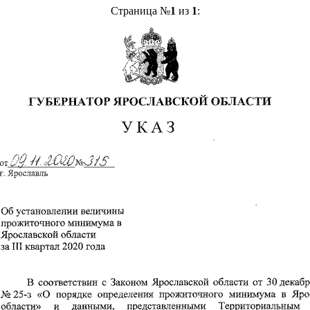
Страница №
1
из
1
: