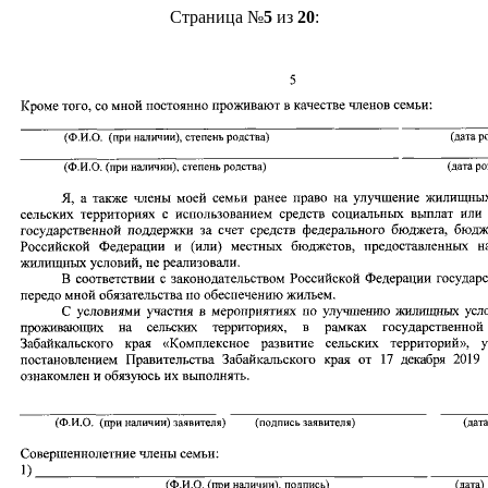
Страница №
5
из
20
: