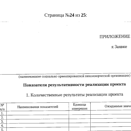
Страница №
24
из
25
: