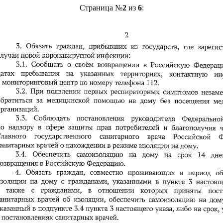
Страница №
2
из
6
: