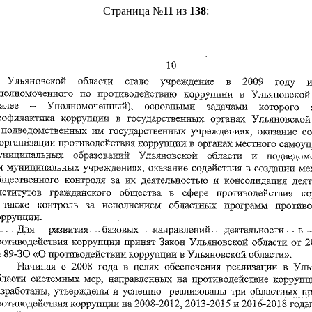
Страница №
11
из
138
: