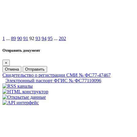
1
...
89
90
91
92
93
94
95
...
202
Отправить документ
×
Отмена
Отправить
Свидетельство о регистрации СМИ № ФС77-47467
Электронный паспорт ФГИС № ФС77110096