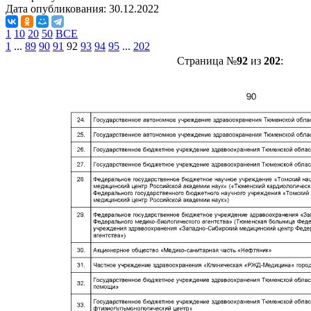
Дата опубликования:
30.12.2022
1
10
20
50
ВСЕ
1
...
89
90
91
92
93
94
95
...
202
Страница №
92
из
202
: