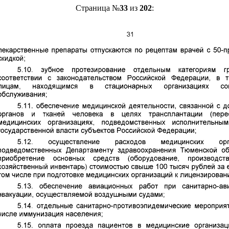
Страница №
33
из
202
: