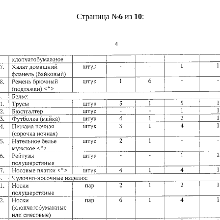
Страница №
6
из
10
: