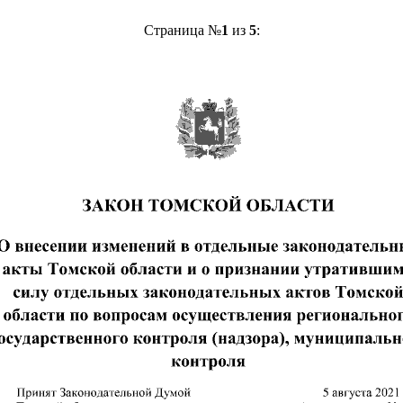
Страница №
1
из
5
: