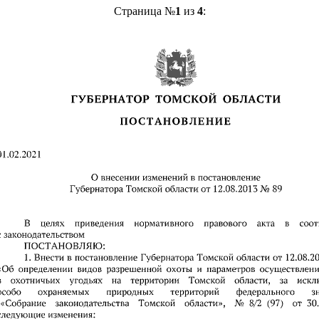
Страница №
1
из
4
: