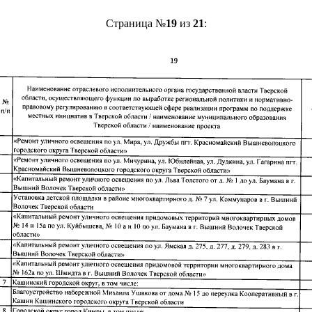
Страница №
19
из
21
: