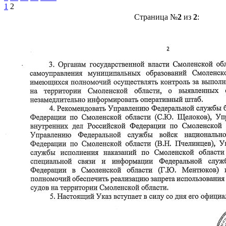
1
2
Страница №
2
из
2
: