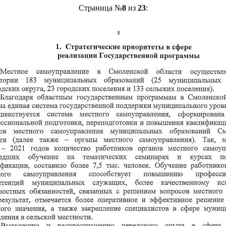
Страница №
8
из
23
: