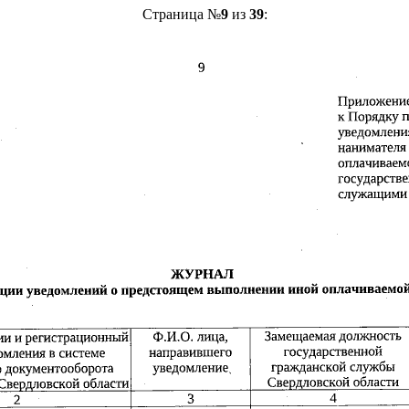
Страница №
9
из
39
: