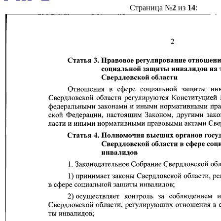
Страница №
2
из
14
: