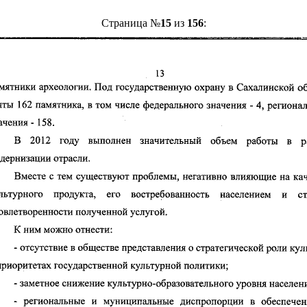
Страница №
15
из
156
: