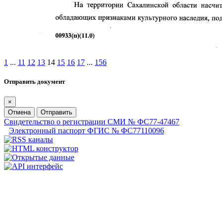
1
...
11
12
13
14
15
16
17
...
156
Отправить документ
×
Отмена
Отправить
Свидетельство о регистрации СМИ № ФС77-47467
Электронный паспорт ФГИС № ФС77110096