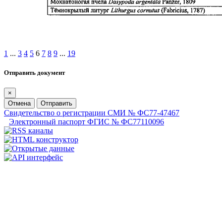
1
...
3
4
5
6
7
8
9
...
19
Отправить документ
×
Отмена
Отправить
Свидетельство о регистрации СМИ № ФС77-47467
Электронный паспорт ФГИС № ФС77110096