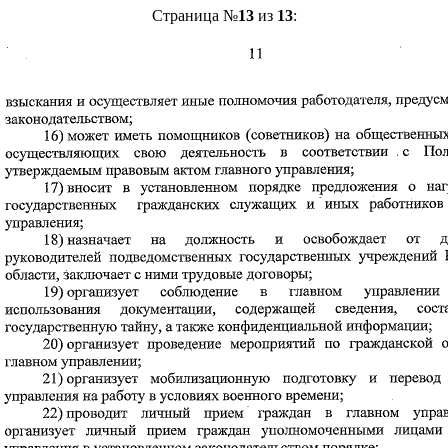
Страница №
13
из
13
: