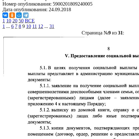
Номер опубликования:
5900201809240005
Дата опубликования:
24.09.2018
1
10
20
50
ВСЕ
1
...
6
7
8
9
10
11
12
...
31
Страница №
9
из
31
: