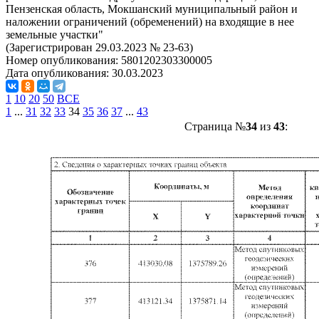
Пензенская область, Мокшанский муниципальный район и
наложении ограничений (обременений) на входящие в нее
земельные участки"
(Зарегистрирован 29.03.2023 № 23-63)
Номер опубликования:
5801202303300005
Дата опубликования:
30.03.2023
1
10
20
50
ВСЕ
1
...
31
32
33
34
35
36
37
...
43
Страница №
34
из
43
: