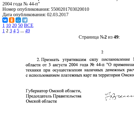
2004 года № 44-п"
Номер опубликования:
5500201703020010
Дата опубликования:
02.03.2017
1
10
20
50
ВСЕ
1
2
3
4
5
...
49
Страница №
2
из
49
: