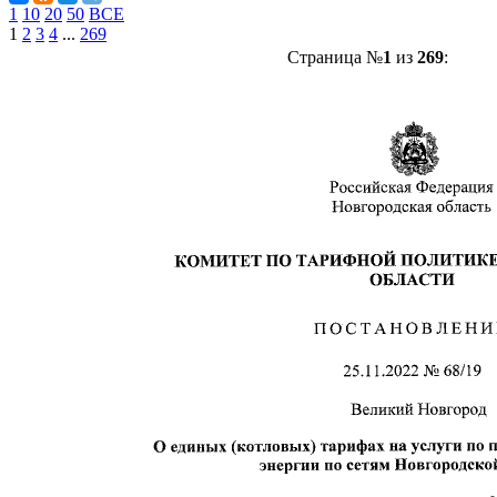
1
10
20
50
ВСЕ
1
2
3
4
...
269
Страница №
1
из
269
: