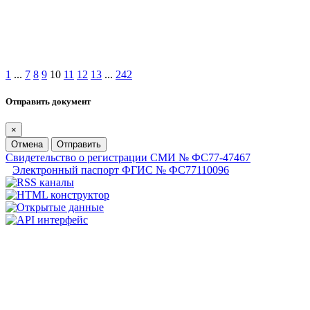
1
...
7
8
9
10
11
12
13
...
242
Отправить документ
×
Отмена
Отправить
Свидетельство о регистрации СМИ № ФС77-47467
Электронный паспорт ФГИС № ФС77110096