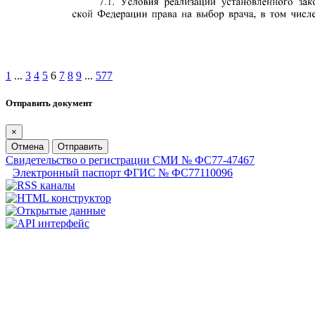
1
...
3
4
5
6
7
8
9
...
577
Отправить документ
×
Отмена
Отправить
Свидетельство о регистрации СМИ № ФС77-47467
Электронный паспорт ФГИС № ФС77110096