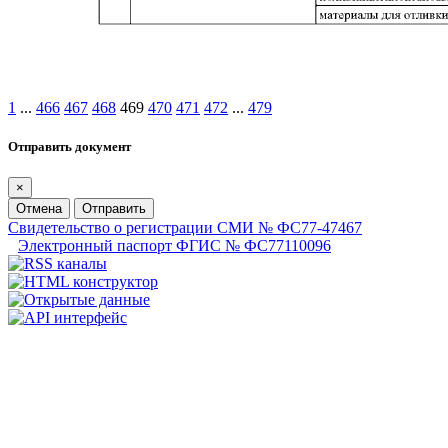
1
...
466
467
468
469
470
471
472
...
479
Отправить документ
×
Отмена
Отправить
Свидетельство о регистрации СМИ № ФС77-47467
Электронный паспорт ФГИС № ФС77110096