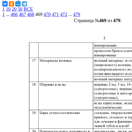
1
10
20
50
ВСЕ
1
...
466
467
468
469
470
471
472
...
479
Страница №
469
из
479
: