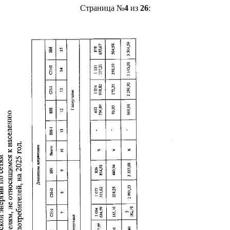
Страница №
4
из
26
: