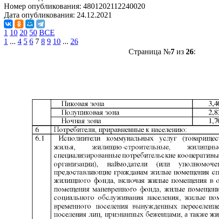
Номер опубликования:
4801202112240020
Дата опубликования:
24.12.2021
1
10
20
50
ВСЕ
1
...
4
5
6
7
8
9
10
...
26
Страница №
7
из
26
: