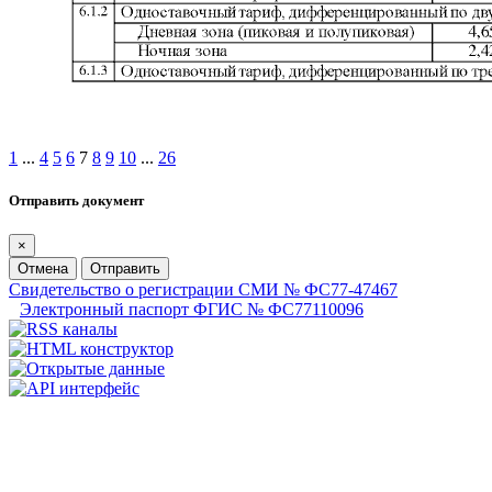
1
...
4
5
6
7
8
9
10
...
26
Отправить документ
×
Отмена
Отправить
Свидетельство о регистрации СМИ № ФС77-47467
Электронный паспорт ФГИС № ФС77110096