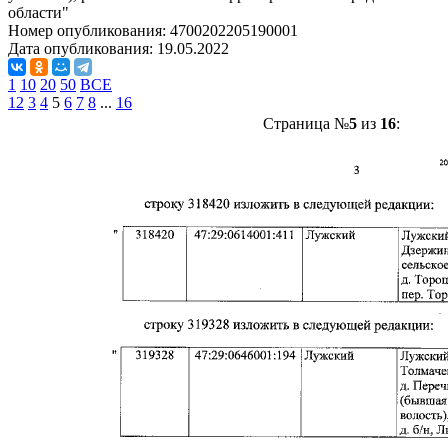
области"
Номер опубликования:
4700202205190001
Дата опубликования:
19.05.2022
1
10
20
50
ВСЕ
1
2
3
4
5
6
7
8
...
16
Страница №
5
из
16
: