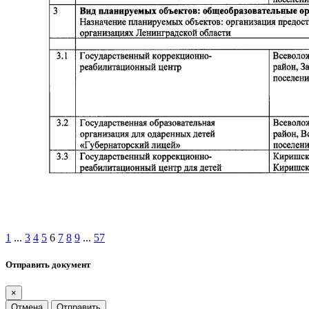
1
...
3
4
5
6
7
8
9
...
57
Отправить документ
×
Отмена
Отправить