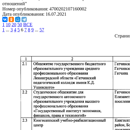
отношений"
Номер опубликования:
4700202107160002
Дата опубликования:
16.07.2021
1
10
20
50
ВСЕ
1
...
3
4
5
6
7
8
9
...
57
Страни